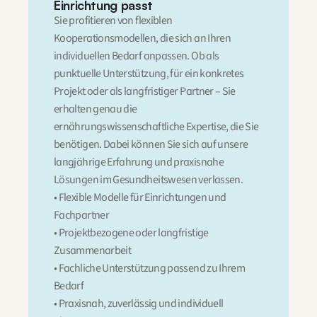
Einrichtung passt
Sie profitieren von flexiblen 
Kooperationsmodellen, die sich an Ihren 
individuellen Bedarf anpassen. Ob als 
punktuelle Unterstützung, für ein konkretes 
Projekt oder als langfristiger Partner – Sie 
erhalten genau die 
ernährungswissenschaftliche Expertise, die Sie 
benötigen. Dabei können Sie sich auf unsere 
langjährige Erfahrung und praxisnahe 
Lösungen im Gesundheitswesen verlassen.
• Flexible Modelle für Einrichtungen und 
Fachpartner
• Projektbezogene oder langfristige 
Zusammenarbeit
• Fachliche Unterstützung passend zu Ihrem 
Bedarf
• Praxisnah, zuverlässig und individuell 